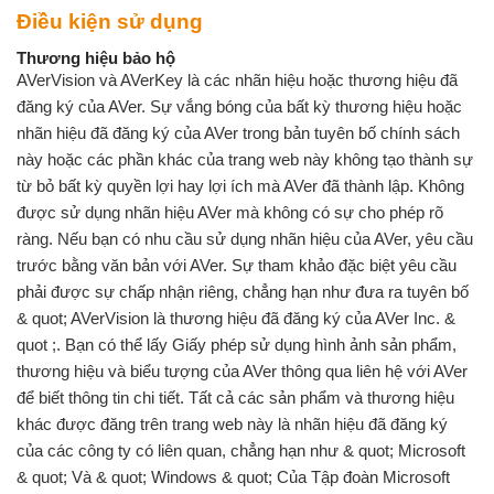
Điều kiện sử dụng
Thương hiệu bảo hộ
AVerVision và AVerKey là các nhãn hiệu hoặc thương hiệu đã
đăng ký của AVer. Sự vắng bóng của bất kỳ thương hiệu hoặc
nhãn hiệu đã đăng ký của AVer trong bản tuyên bố chính sách
này hoặc các phần khác của trang web này không tạo thành sự
từ bỏ bất kỳ quyền lợi hay lợi ích mà AVer đã thành lập. Không
được sử dụng nhãn hiệu AVer mà không có sự cho phép rõ
ràng. Nếu bạn có nhu cầu sử dụng nhãn hiệu của AVer, yêu cầu
trước bằng văn bản với AVer. Sự tham khảo đặc biệt yêu cầu
phải được sự chấp nhận riêng, chẳng hạn như đưa ra tuyên bố
& quot; AVerVision là thương hiệu đã đăng ký của AVer Inc. &
quot ;. Bạn có thể lấy Giấy phép sử dụng hình ảnh sản phẩm,
thương hiệu và biểu tượng của AVer thông qua liên hệ với AVer
để biết thông tin chi tiết. Tất cả các sản phẩm và thương hiệu
khác được đăng trên trang web này là nhãn hiệu đã đăng ký
của các công ty có liên quan, chẳng hạn như & quot; Microsoft
& quot; Và & quot; Windows & quot; Của Tập đoàn Microsoft