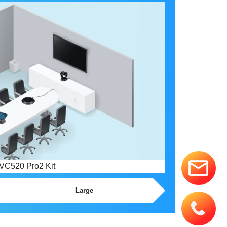
VC520 Pro2 Kit
Large