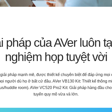
i pháp của AVer luôn tạo
nghiệm họp tuyệt vời
giải pháp mạnh mẽ, được thiết kế chuyên biệt để đáp ứng mọi
mọi người dù họ ở bất cứ đâu. AVer VB130 Kit: Thiết kế thông mi
us/huddle room). AVer VC520 Pro2 Kit: Giải pháp hàng đầu cho
tuyến quy mô vừa và lớn.