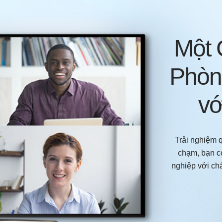
Một 
Phòn
v
Trải nghiệm q
chạm, bạn c
nghiệp với chấ