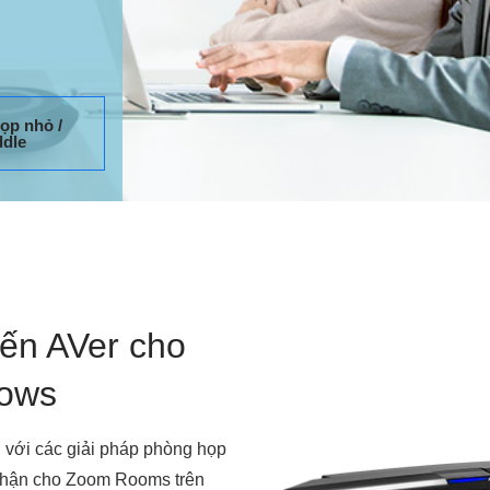
ọp nhỏ /
dle
ến AVer cho
dows
 với các giải pháp phòng họp
 nhận cho Zoom Rooms trên